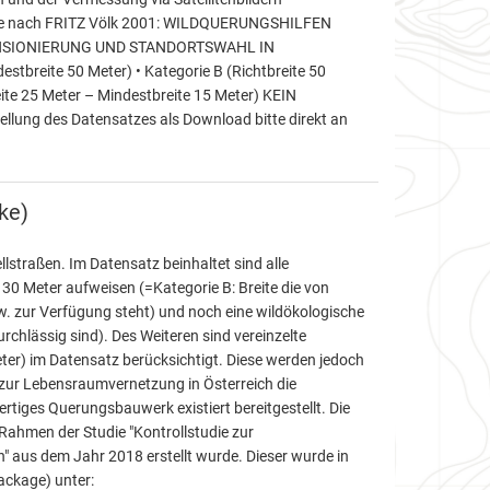
olgte nach FRITZ Völk 2001: WILDQUERUNGSHILFEN
SIONIERUNG UND STANDORTSWAHL IN
stbreite 50 Meter) • Kategorie B (Richtbreite 50
eite 25 Meter – Mindestbreite 15 Meter) KEIN
llung des Datensatzes als Download bitte direkt an
ke)
traßen. Im Datensatz beinhaltet sind alle
0 Meter aufweisen (=Kategorie B: Breite die von
zw. zur Verfügung steht) und noch eine wildökologische
rchlässig sind). Des Weiteren sind vereinzelte
ter) im Datensatz berücksichtigt. Diese werden jedoch
z zur Lebensraumvernetzung in Österreich die
tiges Querungsbauwerk existiert bereitgestellt. Die
hmen der Studie "Kontrollstudie zur
" aus dem Jahr 2018 erstellt wurde. Dieser wurde in
ackage) unter: