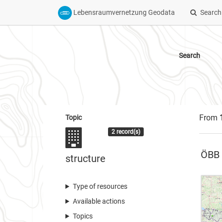
Lebensraumvernetzung Geodata
Search
Search
From
Topic
2 record(s)
ÖBB 
structure
Type of resources
Available actions
Topics