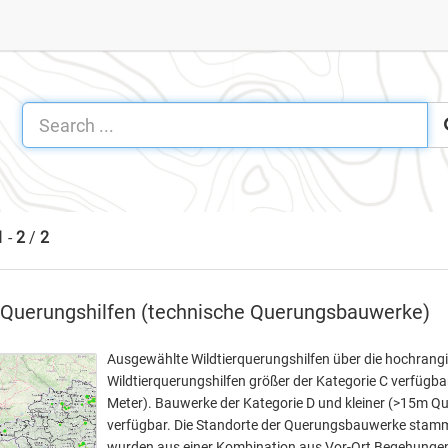
1
-
2
/
2
Querungshilfen (technische Querungsbauwerke)
Ausgewählte Wildtierquerungshilfen über die hochrangig
Wildtierquerungshilfen größer der Kategorie C verfügba
Meter). Bauwerke der Kategorie D und kleiner (>15m Que
verfügbar. Die Standorte der Querungsbauwerke sta
wurden aus einer Kombination aus Vor-Ort Begehungen 