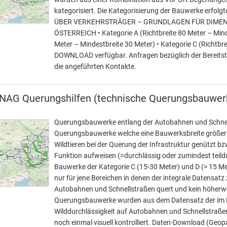
kategorisiert. Die Kategorisierung der Bauwerke erf
ÜBER VERKEHRSTRÄGER – GRUNDLAGEN FÜR DIMEN
ÖSTERREICH • Kategorie A (Richtbreite 80 Meter – Minde
Meter – Mindestbreite 30 Meter) • Kategorie C (Richtbr
DOWNLOAD verfügbar. Anfragen bezüglich der Bereitste
die angeführten Kontakte.
NAG Querungshilfen (technische Querungsbauwer
Querungsbauwerke entlang der Autobahnen und Schnells
Querungsbauwerke welche eine Bauwerksbreite größer 3
Wildtieren bei der Querung der Infrastruktur genützt b
Funktion aufweisen (=durchlässig oder zumindest teildu
Bauwerke der Kategorie C (15-30 Meter) und D (> 15 Me
nur für jene Bereichen in denen der integrale Datensat
Autobahnen und Schnellstraßen quert und kein höherwer
Querungsbauwerke wurden aus dem Datensatz der im Ra
Wilddurchlässigkeit auf Autobahnen und Schnellstraßen
noch einmal visuell kontrolliert. Daten-Download (Geop